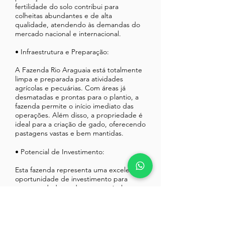
fertilidade do solo contribui para
colheitas abundantes e de alta
qualidade, atendendo às demandas do
mercado nacional e internacional.
• Infraestrutura e Preparação:
A Fazenda Rio Araguaia está totalmente
limpa e preparada para atividades
agrícolas e pecuárias. Com áreas já
desmatadas e prontas para o plantio, a
fazenda permite o início imediato das
operações. Além disso, a propriedade é
ideal para a criação de gado, oferecendo
pastagens vastas e bem mantidas.
• Potencial de Investimento:
Esta fazenda representa uma excelente
oportunidade de investimento para
empreendedores do setor agrícola e
pecuário. A combinação de terra fértil,
recursos hídricos abundantes e
localização estratégica faz da Fazenda
Rio Araguaia um ativo valioso e promissor