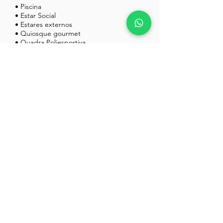
• Piscina
• Estar Social
• Estares externos
• Quiosque gourmet
• Quadra Poliesportiva
• Espaço beauty
• Sala de massagem
• Lojas comerciais
• Estacionamento comercial
Não perca essa oportunidade
e fale com sua corretora
agora mesmo
Falar com a Corretora
Bianca Neves
+55 47 999305097