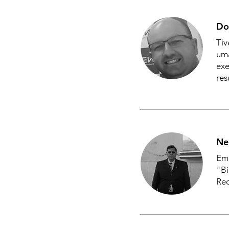
Do
Tiv
uma
exe
res
Ne
Em 
"Bi
Re