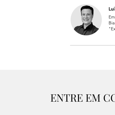
Luí
Em 
Bia
"Ex
ENTRE EM C