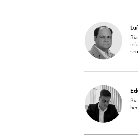
Lu
Bia
iní
seu
Ed
Bia
her